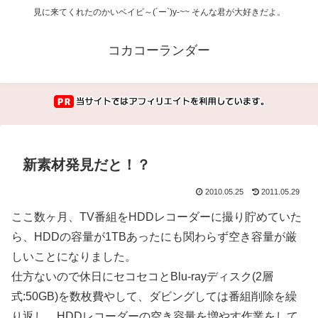
見に来てくれたのかいベイビ～(´ー`)y-~~ そんな君が大好きだよ。
コカコーランダー
新素材発見だと！？
2010.05.25
2011.05.29
ここ数ヶ月、TV番組をHDDレコーダーに撮り貯めていた
ら、HDDの容量が1TBあったにも関わらず空き容量が厳
しいことになりました。
仕方ないので休日にセコセコとBlu-rayディスク(2層
式:50GB)を数枚費やして、ダビングしては番組削除を繰
り返し、HDDレコーダーの空き容量を増やす作業をして