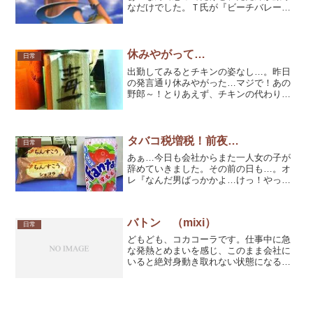
なだけでした。Ｔ氏が『ビーチバレーの
ゲーム買ったから一緒にやろうぜ！』な
ーんてな事を夜の九時も過ぎる頃に電話
で言い出し、半ば強引に部屋に遊びに来
た。正直な話、恐ろしく単...
休みやがって…
日常
出勤してみるとチキンの姿なし…。昨日
の発言通り休みやがった…マジで！あの
野郎～！とりあえず、チキンの代わりに
仕事を俺が肩代わり。(;´Д`)うひぃぃぃ！
無理ぶっこいて二人分働こうとするから
ダメなんだ…いつもの俺に戻ろう…。(´ー
｀)yー~~...
タバコ税増税！前夜…
日常
あぁ…今日も会社からまた一人女の子が
辞めていきました。その前の日も…。オ
レ『なんだ男ばっかかよ…けっ！やって
らんね～！』I氏『だんだんヒロさんの質
が下がっていきますね。（笑）』質が下
がっているのではないのです。自分に正
バトン （mixi）
直なのです！なぜにこの...
日常
どもども、コカコーラです。仕事中に急
な発熱とめまいを感じ、このまま会社に
いると絶対身動き取れない状態になると
思い、今日は大事をとって早退しまし
た。すみません。自宅につく前に「葛根
湯内服液」やら「おかゆ」やら買って長
期戦になった際に困らないよ...