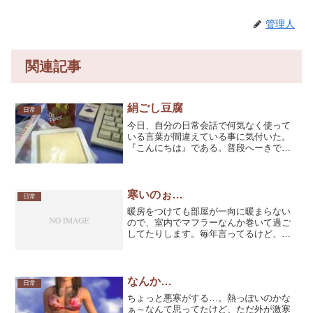
管理人
関連記事
絹ごし豆腐
日常
今日、自分の日常会話で何気なく使って
いる言葉が間違えている事に気付いた。
『こんにちは』である。普段へーきで
『こんにちわ』なんて使ってたんですけ
ど、正解は『こんにちは』。ニホンゴム
ズカシイデスネェ～！なんて外人気分で
始まる一日。（ホントは今は...
寒いのぉ…
日常
暖房をつけても部屋が一向に暖まらない
ので、室内でマフラーなんか巻いて過ご
してたりします。毎年言ってるけど、冬
は嫌いです。気象学的には12月～2月を冬
と呼ぶそうですが、寒いと感じたらボク
にとっては冬です。真冬です。それはさ
ておき、昨日電車に乗...
なんか…
日常
ちょっと悪寒がする…。熱っぽいのかな
ぁ～なんて思ってたけど、ただ外が激寒