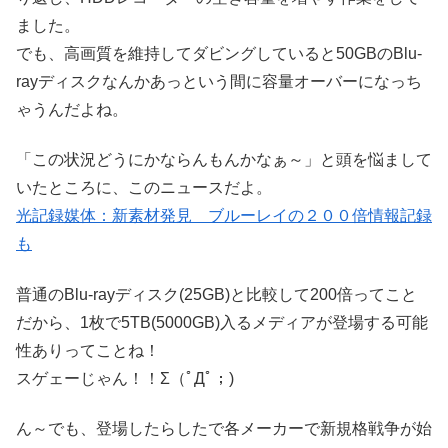
ました。
でも、高画質を維持してダビングしていると50GBのBlu-
rayディスクなんかあっという間に容量オーバーになっち
ゃうんだよね。
「この状況どうにかならんもんかなぁ～」と頭を悩まして
いたところに、このニュースだよ。
光記録媒体：新素材発見 ブルーレイの２００倍情報記録
も
普通のBlu-rayディスク(25GB)と比較して200倍ってこと
だから、1枚で5TB(5000GB)入るメディアが登場する可能
性ありってことね！
スゲェーじゃん！！Σ（ﾟДﾟ；)
ん～でも、登場したらしたで各メーカーで新規格戦争が始