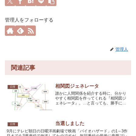
管理人をフォローする
管理人
関連記事
相関図ジェネレータ
日常
誰かに人間関係を紹介する時に、分かり
やすく相関図を作ってくれる『相関図ジ
ェネレータ』。…と言っても、勝手に人
間関係を相関図にしてくれるので、シャ
レの分からない人が見ると大変な誤解を
生むこともあるかも知れません。とりあ
えず、映画で再ブームを巻...
当選しました
日常
9月にテレビ朝日の日曜洋画劇場で映画「バイオハザード」の1～3作
目までを3週連続で放送してたのですが、毎回番組の最後に豪華プレ