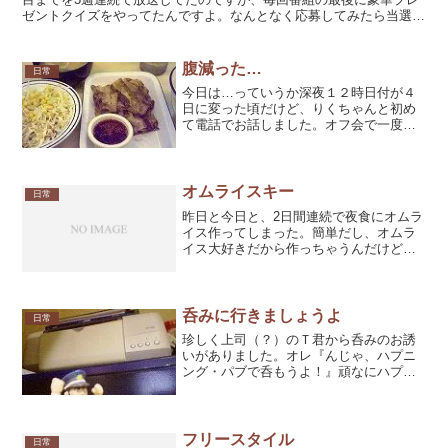
ゼントクイズをやってたんですよ。なんとなく応募してみたら当選し
ました。ちなみにボクは2週目「バイオハザードII ア...
腹減った…
日常
今日は…っていうか深夜１２時日付が４
日に変った頃だけど、りくちゃんと初め
て電話でお話しました。オフ会で一度逢
ってからは時々メッセンジャーで会話は
してたんだけど、電話で話すのはホント
初めて！じょ、じょしこーせーですよ、
旦那！３０超えたおじさん...
オムライスキー
日常
昨日と今日と、2日間連続で夜食にオムラ
イス作ってしまった。簡単だし、オムラ
イス大好きだから作っちゃうんだけど、
普通やらないよな…とか思った。オムラ
イス作ったときはご飯を包んでるタマゴ
の皮の上にケチャップで絵を描いてしま
う。昨日は『サザエさん...
呑みに行きましょうよ
日常
珍しく上司（？）のＴ君から呑みのお誘
いがありました。オレ『んじゃ、ハプニ
ング・パブで呑もうよ！』頑なにハプニ
ング・パブ行きを拒むＴ君をなんとか連
れて行こうと思っているんですけどなか
なかイエスと言いません。オレ『オレの
そばで呑んで話してるだけ...
フリースタイル
日常