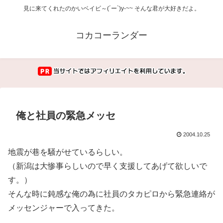
見に来てくれたのかいベイビ～(´ー`)y-~~ そんな君が大好きだよ。
コカコーランダー
俺と社員の緊急メッセ
2004.10.25
地震が巷を騒がせているらしい。
（新潟は大惨事らしいので早く支援してあげて欲しいで
す。）
そんな時に鈍感な俺の為に社員のタカピロから緊急連絡が
メッセンジャーで入ってきた。