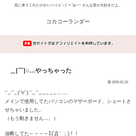
見に来てくれたのかいベイビ～(´ー`)y-~~ そんな君が大好きだよ。
コカコーランダー
＿|￣|○…やっちゃった
2005.02.20
‘`,､’`,､(‘∀`) ‘`,､’`,､,､,､,､,､…….
メインで使用してたパソコンのマザーボード、ショートさ
せちゃいました。
（もう動きません…。）
油断してた～～～～Σ(´Д｀；)！！