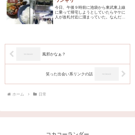
ワンギリ
日常
今日、午後９時前に池袋から東武東上線
に乗って帰宅しようとしていたらヤケに
人が改札付近に溜まっていた。なんだろ
って思ってるうちに構内放送が始まっ
て、東上線で死傷事故が起こってどうも
電車が動けない状態らしい。ジャッキを
使って電車持ち上げないと救...
風邪かなぁ？
笑った出会い系リンクの話
ホーム
日常
コカコーランダー