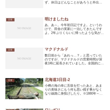
ず、休日はどんなことがあろうと外出す
るのが決まりだったんだけど数年ぶりに
一秒も部屋の外に出なかった。前日にク
リームシチューを鍋一杯作ってたんで食
うものには困らなかったんだ...
明けましたね
日常
あ、あ～。今年初日記ですよ。というわ
けで、田舎の実家に一泊してきたんです
よ。2年ぶりくらいに帰ったような気がす
る。家に着いたらなんかよくわからない
んですけど家の屋根に天守閣みたいな部
屋が出来てたんですが…。(´ﾟдﾟ`)相変わ
らずキテる親だ...
マクドナルド
日常
数日前から「あれっ…？」と思っていた
のですが、マクドナルドの営業時間が深
夜1時に延長されていました。全国的にそ
うなったのかは知らないけど、とりあえ
ずウチの近所のマクドナルドはそうみた
い。ちょっと驚いた。うんでもって、期
間限定の抹茶シェイクを...
北海道3日目-2
日常
小樽の海の幸に舌鼓を打ったあと、あま
りの美味さにもう何も思い残す事がなく
なり線路に身投げしたり。※1880年～
1985年まで使われていた手宮線の跡地な
ので今は何も通りません。ちょっとスタ
ンドバイミーな気分。まりもっこりと記
念撮影したり。※一...