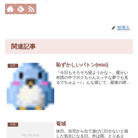
管理人
関連記事
恥ずかしいバトン(mixi)
日常
『今日もそろそろ寝ようかな～。暖かい
布団の中でボクちゃんエッチな夢でも見
るでちゅよ～♪』んな感じで、最後の締め
にmixiで知人の日記を見て回ってたのが
運のつき。「恥ずかしいバトン」ってい
う気になるタイトルがあるではないです
か。当然、俺は見に...
篭城
日常
休日。自宅から出て遊びに行かないと損
した気分になる日。外は雨。とりあえ