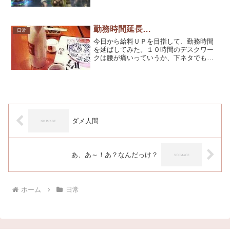
な発言は即逮捕に繋がる可能性があるの
で、冗談でも使えない言葉も増えてき
た。マスコミなどは事件を起こした人が
ブログやBBSを利用してい...
勤務時間延長…
日常
今日から給料ＵＰを目指して、勤務時間
を延ばしてみた。１０時間のデスクワー
クは腰が痛いっていうか、下ネタでも言
ってねーとやってらんねー！以前働いて
いた職場のＯ氏と、仕事の後合流して二
人で飲みに行った。会社設立のヒントが
いくつか飛び交ったが、問...
ダメ人間
あ、あ～！あ？なんだっけ？
ホーム
日常