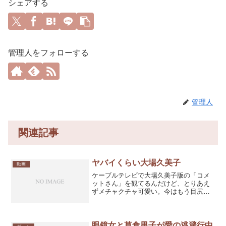
シェアする
管理人をフォローする
管理人
関連記事
ヤバイくらい大場久美子
動画
ケーブルテレビで大場久美子版の「コメ
ットさん」を観てるんだけど、とりあえ
ずメチャクチャ可愛い。今はもう目尻に
しわの出来ちゃう年齢（たぶん46歳くら
い？）になってるけど、コメットさん放
映時の初々しさを見てたらキュンキュン
来てしまった。昔のアイ...
眼鏡女と草食男子が愛の逃避行中