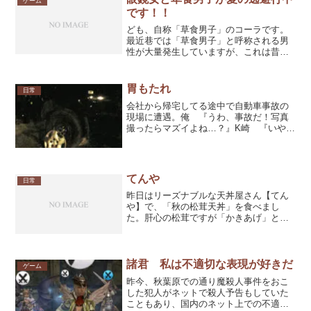
ゲーム
です！！
ども、自称「草食男子」のコーラです。
最近巷では「草食男子」と呼称される男
性が大量発生していますが、これは昔か
ら「文系」と呼ばれていた人の呼び方が
「草食」に変わっただけの話で、「体育
会系」な男達は自然と「肉食男子」に分
胃もたれ
日常
類されているだけのように...
会社から帰宅してる途中で自動車事故の
現場に遭遇。俺 『うわ、事故だ！写真
撮ったらマズイよね…？』K崎 『いやぁ
～マズイっしょ。警察居るし。』俺
『うお～！どんな運転すりゃこんなトコ
乗り上げんだ！？』そんな事言いながら
事故車の横を通り過ぎてた...
てんや
日常
昨日はリーズナブルな天丼屋さん【てん
や】で、「秋の松茸天丼」を食べまし
た。肝心の松茸ですが「かきあげ」とい
う形状になって出てくるのですが、どこ
に入っていたのか分からないままいつの
間にか食べ終わってしまったのですが、
きっと入ってたはずと信じて...
諸君 私は不適切な表現が好きだ
ゲーム
昨今、秋葉原での通り魔殺人事件をおこ
した犯人がネットで殺人予告もしていた
こともあり、国内のネット上での不適切