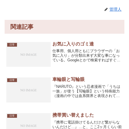
管理人
関連記事
お気に入りのゴミ達
日常
仕事用、個人用ともにブラウザーの「お
気に入り」が分類出来ず大変な事になっ
ている。Googleとかで検索すればすぐ見
つかるようなサイトなら、別に「お気に
入り」に登録しておく必要も無いんだけ
ど、登録しているサイト名を見る限りパ
ッと何のサイトなん...
車輪眼と写輪眼
日常
『NARUTO』という忍者漫画で「うちは
一族」が使う【写輪眼】という特殊能力
（漫画の中では血系限界と表現されてい
る）がある。この【写輪眼】の原点と思
われる【車輪眼】という忍法を使う忍者
キャラが『空手バカ一代』のアニメ版に
居る。『空手バカ一代...
携帯買い替えました
日常
『携帯に電話掛けてるんだけど繋がらな
いんだけど…』…と、ここ2ヶ月くらい前