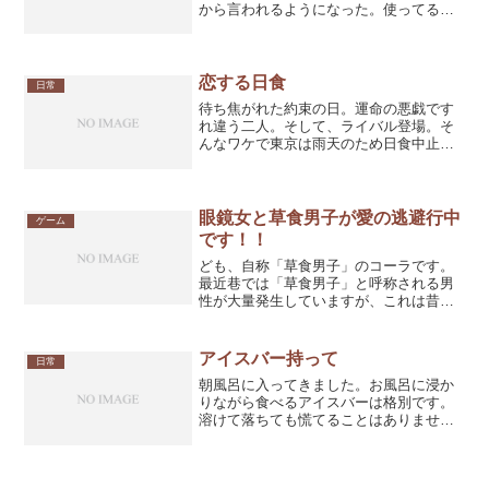
から言われるようになった。使ってる携
帯はボーダフォンなんだけど、会社がソ
フトバンクになったとか色々あったから
そのせいなんじゃないの～って思って暫
く静観してた。というか...
恋する日食
日常
待ち焦がれた約束の日。運命の悪戯です
れ違う二人。そして、ライバル登場。そ
んなワケで東京は雨天のため日食中止の
お知らせ…。奇跡でも起きない限り、ち
ょっと無理かも。そんなあなたのために
素敵な日食みつけておきました。素敵リ
ンク：「日食」バッチリ見...
眼鏡女と草食男子が愛の逃避行中
ゲーム
です！！
ども、自称「草食男子」のコーラです。
最近巷では「草食男子」と呼称される男
性が大量発生していますが、これは昔か
ら「文系」と呼ばれていた人の呼び方が
「草食」に変わっただけの話で、「体育
会系」な男達は自然と「肉食男子」に分
アイスバー持って
日常
類されているだけのように...
朝風呂に入ってきました。お風呂に浸か
りながら食べるアイスバーは格別です。
溶けて落ちても慌てることはありませ
ん。所詮、お湯の中です。優雅と言う言
葉はボクのためにあるんじゃないか。そ
う思えるくらい、余裕の眼差しで日曜日