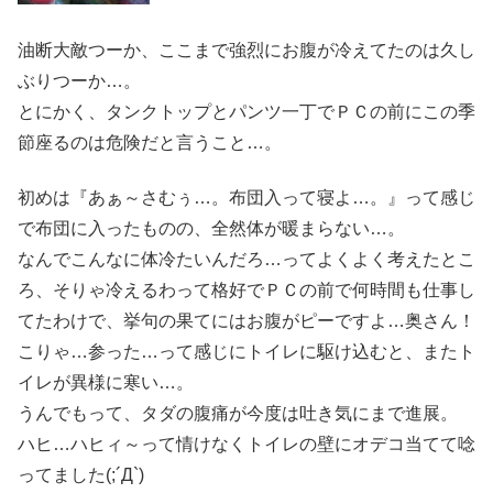
油断大敵つーか、ここまで強烈にお腹が冷えてたのは久し
ぶりつーか…。
とにかく、タンクトップとパンツ一丁でＰＣの前にこの季
節座るのは危険だと言うこと…。
初めは『あぁ～さむぅ…。布団入って寝よ…。』って感じ
で布団に入ったものの、全然体が暖まらない…。
なんでこんなに体冷たいんだろ…ってよくよく考えたとこ
ろ、そりゃ冷えるわって格好でＰＣの前で何時間も仕事し
てたわけで、挙句の果てにはお腹がピーですよ…奥さん！
こりゃ…参った…って感じにトイレに駆け込むと、またト
イレが異様に寒い…。
うんでもって、タダの腹痛が今度は吐き気にまで進展。
ハヒ…ハヒィ～って情けなくトイレの壁にオデコ当てて唸
ってました(;´Д`)