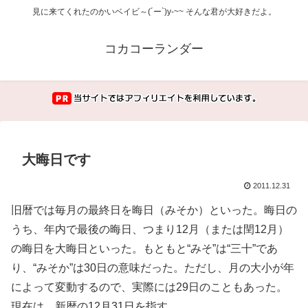
見に来てくれたのかいベイビ～(´ー`)y-~~ そんな君が大好きだよ。
コカコーランダー
大晦日です
2011.12.31
旧暦では毎月の最終日を晦日（みそか）といった。晦日の
うち、年内で最後の晦日、つまり12月（または閏12月）
の晦日を大晦日といった。もともと“みそ”は“三十”であ
り、“みそか”は30日の意味だった。ただし、月の大小が年
によって変動するので、実際には29日のこともあった。
現在は、新暦の12月31日を指す。