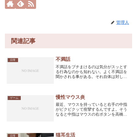
管理人
関連記事
不満話
日常
不満話をブチまけるのは気分がスッとす
る行為なのかも知れない。よく不満話を
聞かされる事がある。それ自体は対して
苦ではないのだけれど、人の不満を聞い
ていると不満が自分の中でも沸きあがっ
てくるのが腹が立つ。だから、本当は不
満話は聞きたくない。でも...
慢性マウス炎
ゲーム
最近、マウスを持っていると右手の中指
がビクビクッて痙攣するんですよ。そう
なると中指はマウスの右ボタンを高橋名
人級の速度で連打を始め、PC操作を一時
中断せざるを得ない状況になるのです。
その度に、ボクの頭の中では「くやし
い…、くやしいのに…（ﾋ...
猫耳生活
日常