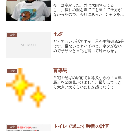
今日は寒かった。外は大雨降ってる
し…。長袖の服を着てても寒くて仕方が
なかったので、会社にあったTシャツを重
ね着して暖を取る事に。可愛いイラスト
と、『猫耳生活』とか文字が書いてあり
ましたが気にしてられません。寒いで
す。ちょっと気取ってみたりし...
七夕
日常
ど～でもいい話ですが、只今午前6時52分
です。寝ないとヤバイのと、ネタがない
のでササッと日記を書いて終わらせま
す。とりあえず、今日は七夕。東京は曇
りみたいです。天の川は見れそうにない
ですね。（まぁ、東京じゃ晴れてても見
えないだろうけど…。）...
盲導馬
日常
自宅のそばの駅前で盲導犬ならぬ『盲導
馬』を２頭見かけました。最初はてっき
り大きい犬くらいにしか感じなくて、そ
のまま通り過ぎそうだったんですけど、
餌の藁の香りと、コツコツというヒヅメ
の音で気が付きました。それくらい街に
溶け込んでる印象なんです...
トイレで過ごす時間の計算
日常