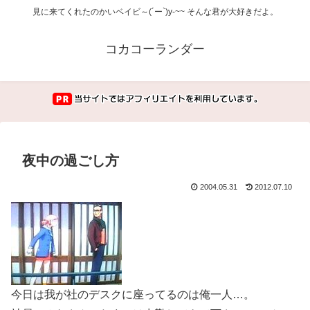
見に来てくれたのかいベイビ～(´ー`)y-~~ そんな君が大好きだよ。
コカコーランダー
夜中の過ごし方
2004.05.31
2012.07.10
今日は我が社のデスクに座ってるのは俺一人…。