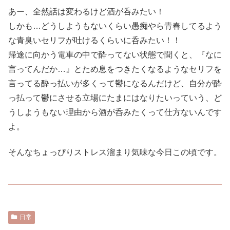
あー、全然話は変わるけど酒が呑みたい！
しかも…どうしようもないくらい愚痴やら青春してるよう
な青臭いセリフが吐けるくらいに呑みたい！！
帰途に向かう電車の中で酔ってない状態で聞くと、『なに
言ってんだか…』とため息をつきたくなるようなセリフを
言ってる酔っ払いが多くって鬱になるんだけど、自分が酔
っ払って鬱にさせる立場にたまにはなりたいっていう、ど
うしようもない理由から酒が呑みたくって仕方ないんです
よ。
そんなちょっぴりストレス溜まり気味な今日この頃です。
日常