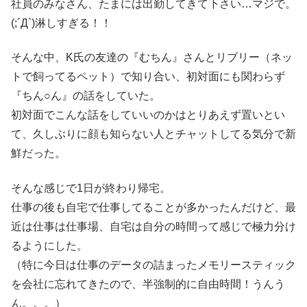
社員のみなさん、たまには出勤してきて下さい…マジで。
(;´Д`)淋しすぎる！！
そんな中、K氏の友達の『むちん』さんとリブリー（ネッ
トで飼ってるペット）で知り合い、初対面にも関わらず
『ちん○ん』の話をしていた。
初対面でこんな話をしていいのかはとりあえず置いとい
て、久しぶりに顔も知らない人とチャットしてる気分で新
鮮だった。
そんな感じで1日が終わり帰宅。
仕事の後も自宅で仕事してることが多かったんだけど、最
近は仕事は仕事場、自宅は自分の時間って感じで極力分け
るようにした。
（特に今日は仕事のデータの詰まったメモリースティック
を会社に忘れてきたので、半強制的に自由時間！うんう
ん。。。）