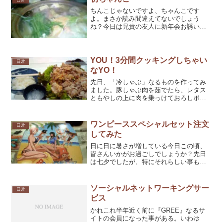
日常
ちんこじゃないですよ、ちゃんこです
よ。まさか読み間違えてないでしょう
ね？今日は兄貴の友人に新年会お誘いを
頂いて、兄貴夫婦と一緒に両国のちゃん
こ鍋料理屋さんに。実はボク、ちゃんこ
鍋って初体験です。「ちゃんこ巴潟」味
付けは色々な種類があるみたい...
YOU！3分間クッキングしちゃい
日常
なYO！
先日、「冷しゃぶ」なるものを作ってみ
ました。豚しゃぶ肉を茹でたら、レタス
ともやしの上に肉を乗っけておろしポン
酢をブッカケるだけの簡単料理。調理時
間は3分間ほどで済むし、そこそこ美味し
いので嬉しい。これに気を良くしたボク
ワンピーススペシャルセット注文
日常
は短時間での調理方法を...
してみた
日に日に暑さが増している今日この頃、
皆さんいかがお過ごしでしょうか？先日
は七夕でしたが、特にそれらしい事もせ
ず、ペーパードライバーにならないよう
にレンタカーを借りて運転の練習なんか
して過ごしていました。久しぶりの運転
ソーシャルネットワーキングサー
日常
は楽しかったけど、全くも...
ビス
かれこれ半年近く前に『GREE』なるサ
イトの会員になった事がある。いわゆ