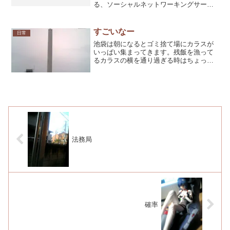
る、ソーシャルネットワーキングサービ
スという奴だ。『mixi』なんかも有名だ
が、この手のサービスは知り合いが既に
会員で招待してもらえないと新規会員登
すごいなー
日常
録が出来ないというハ...
池袋は朝になるとゴミ捨て場にカラスが
いっぱい集まってきます。残飯を漁って
るカラスの横を通り過ぎる時はちょっと
怖いです。この間、自宅のベランダでタ
バコを吸ってたら、飛んでるスズメをカ
ラスがクチバシでさっと捕まえて、どこ
かに飛んでいきました。こ...
法務局
確率