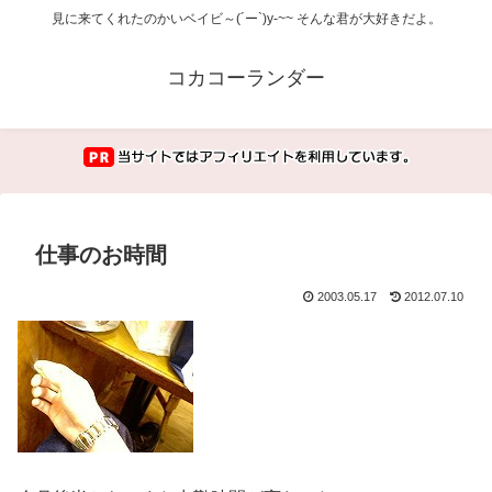
見に来てくれたのかいベイビ～(´ー`)y-~~ そんな君が大好きだよ。
コカコーランダー
仕事のお時間
2003.05.17
2012.07.10