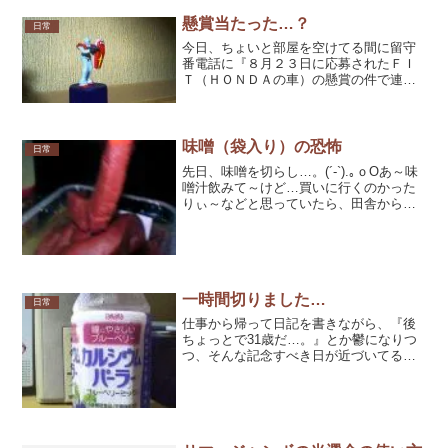
い。ちなみに現在のインターネットは
「Web1.0」とか...
懸賞当たった…？
日常
今日、ちょいと部屋を空けてる間に留守
番電話に『８月２３日に応募されたＦＩ
Ｔ（ＨＯＮＤＡの車）の懸賞の件で連絡
がありますのでご連絡下さい。』と入っ
ていた。(´-`).。ｏ確かに応募した記憶が
ある…。ま、まさか当たったのかっ
ΣΣΣ(°д° )！...
味噌（袋入り）の恐怖
日常
先日、味噌を切らし…。(´-`).｡ｏOあ～味
噌汁飲みて～けど…買いに行くのかった
りぃ～などと思っていたら、田舎から送
ってきてくれていたビニール袋に詰めら
れたタイプの赤味噌を発見した。（確か
『Aコープ味噌』って名前だったような気
がする。）『...
一時間切りました…
日常
仕事から帰って日記を書きながら、『後
ちょっとで31歳だ…。』とか鬱になりつ
つ、そんな記念すべき日が近づいてるに
も関わらず、黙々と日記を書いてるわけ
で…。普段なら『淋しい…。』とか思っ
ちゃうんだけど、最近メッセンジャーに
登録してくれたＭ島さん...