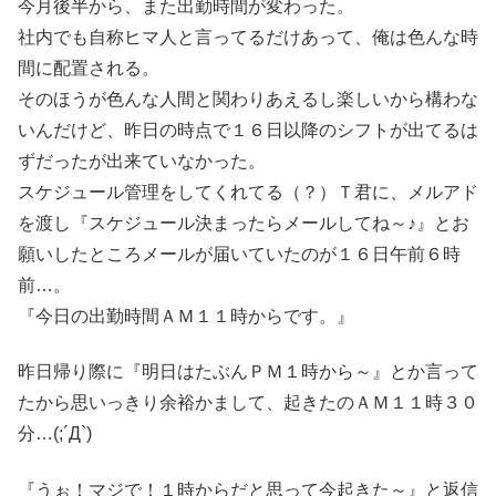
今月後半から、また出勤時間が変わった。
社内でも自称ヒマ人と言ってるだけあって、俺は色んな時
間に配置される。
そのほうが色んな人間と関わりあえるし楽しいから構わな
いんだけど、昨日の時点で１６日以降のシフトが出てるは
ずだったが出来ていなかった。
スケジュール管理をしてくれてる（？）Ｔ君に、メルアド
を渡し『スケジュール決まったらメールしてね～♪』とお
願いしたところメールが届いていたのが１６日午前６時
前…。
『今日の出勤時間ＡＭ１１時からです。』
昨日帰り際に『明日はたぶんＰＭ１時から～』とか言って
たから思いっきり余裕かまして、起きたのＡＭ１１時３０
分…(;´Д`)
『うぉ！マジで！１時からだと思って今起きた～』と返信