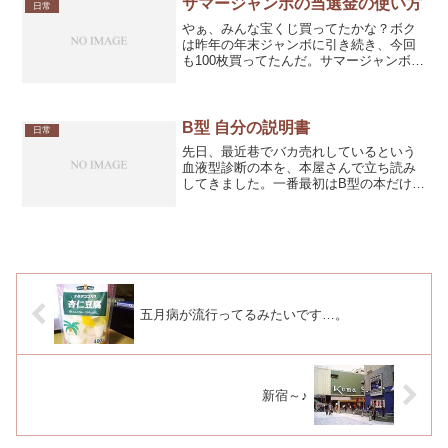
サマージャンボの当選金の使い方
日常
やぁ、みんな宝くじ買ってたかな？ボク
は昨年の年末ジャンボに引き続き、今回
も100枚買ってたんだ。サマージャンボ。
まぁ、正直なところ期待なんてしてなか
ったよ。まさか当たるなんてね。100枚
中、11枚も当たったんだ！えっ？100枚買
ったら10枚...
B型 自分の説明書
日常
先日、最近巷でバカ売れしているという
血液型診断の本を、本屋さんで立ち読み
してきました。一番最初はB型の本だけ発
行されたそうですが、売れ行きが上々だ
ったのでその他の血液型の本も出してい
ったそうです。ボクは血液型がB型なので
「B型 自分の説明書...
五月病が流行ってるみたいです…。
新宿～♪