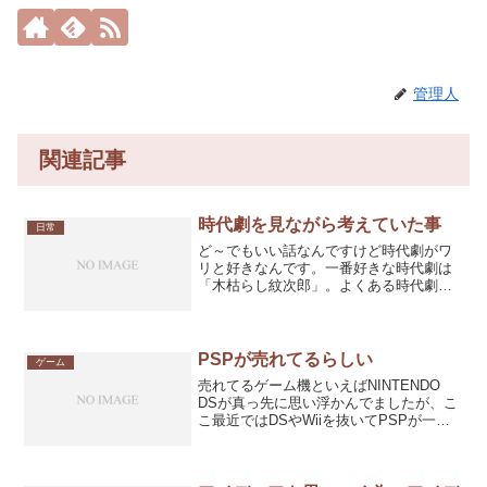
管理人
関連記事
時代劇を見ながら考えていた事
日常
ど～でもいい話なんですけど時代劇がワ
リと好きなんです。一番好きな時代劇は
「木枯らし紋次郎」。よくある時代劇の
悪役は手下数十人を呼んで主人公を囲み
込み殺そうと頑張ってるんだけど、せっ
かく主人公の背後を取っているラッキー
なヤツがいるにも関わらず...
PSPが売れてるらしい
ゲーム
売れてるゲーム機といえばNINTENDO
DSが真っ先に思い浮かんでましたが、こ
こ最近ではDSやWiiを抜いてPSPが一番
売れてるらしい。ボクも一時期は就寝前
に布団に寝転がってDSで遊んでる事が多
かったんだけど、PSPを入手してからは