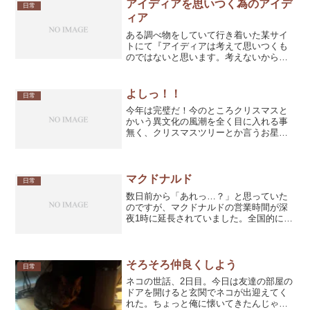
全く触...
アイディアを思いつく為のアイデ
日常
ィア
ある調べ物をしていて行き着いた某サイ
トにて『アイディアは考えて思いつくも
のではないと思います。考えないからこ
そひらめくんです。』と書いてあった。
別に説得力がある言葉でもないし、どこ
かで聞いた事あるような言葉でもあるの
よしっ！！
日常
ですが、日頃無駄に企画や...
今年は完璧だ！今のところクリスマスと
かいう異文化の風潮を全く目に入れる事
無く、クリスマスツリーとか言うお星様
キラキラのモミの木も可能な限り視界か
ら遠ざけ、近年稀に見ぬ完璧な憂鬱対策
を貫いている！毎年あのモミの木はこの
時期の夜になると独身男性...
マクドナルド
日常
数日前から「あれっ…？」と思っていた
のですが、マクドナルドの営業時間が深
夜1時に延長されていました。全国的にそ
うなったのかは知らないけど、とりあえ
ずウチの近所のマクドナルドはそうみた
い。ちょっと驚いた。うんでもって、期
間限定の抹茶シェイクを...
そろそろ仲良くしよう
日常
ネコの世話、2日目。今日は友達の部屋の
ドアを開けると玄関でネコが出迎えてく
れた。ちょっと俺に懐いてきたんじゃな