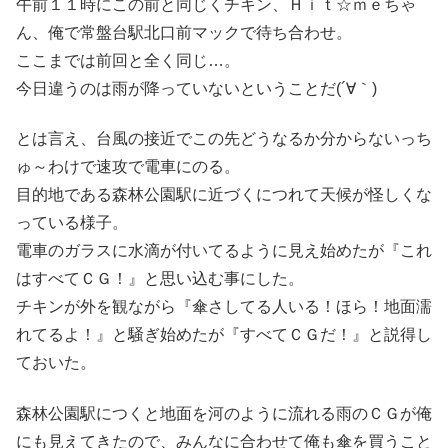
午前１１時にこの前と同じくチキン、Ｈｉｔ☆ｍｅちゃ
ん、俺で常盤台駅北口前マックで待ち合わせ。
ここまでは前回と全く同じ…。
今日違うのは雨が降っていないということだ(´∀｀)
とは言え、台風の接近でこの先どうなるか分からないっち
ゅ～わけで速攻で電車にのる。
目的地である森林公園駅に近づくにつれて天候が怪しくな
っている様子。
電車のガラスに水滴が付いてるように見え始めたが『これ
はすべてＣＧ！』と思い込む事にした。
チキンが外を観ながら『傘さしてる人いる！ほら！地面濡
れてるよ！』と騒ぎ始めたが『すべてＣＧだ！』と説得し
ておいた。
森林公園駅につくと地面を河のように流れる雨のＣＧが俺
にも見えてきたので、みんなに合わせて俺も傘を買うこと