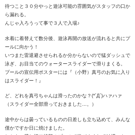
待つこと３０分やっと遊泳可能の雰囲気がスタッフの口か
ら漏れる。
んじゃ入ろうって事で３人で入場♪
水着に着替えて数分後、遊泳再開の放送が流れると共にプ
ールに向かう！
いつまた雷退避させられるか分からないので猛ダッシュで
泳ぎ、お目当てのウォータースライダーで滑りまくる。
プールの宣伝用ポスターには『（小野）真弓のお気に入り
はスライダー！』
ど、どれを真弓ちゃんは滑ったのかな？(*´Д`)ハァハァ
（スライダー全部滑っておきました…。）
途中からは曇っているものの日差しも立ち込めて、みんな
僅かですか日に焼けました。