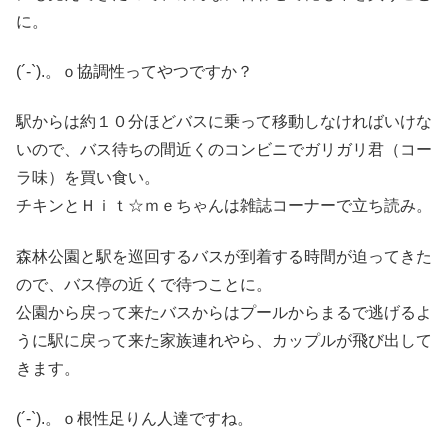
に。
(´-`).。ｏ協調性ってやつですか？
駅からは約１０分ほどバスに乗って移動しなければいけな
いので、バス待ちの間近くのコンビニでガリガリ君（コー
ラ味）を買い食い。
チキンとＨｉｔ☆ｍｅちゃんは雑誌コーナーで立ち読み。
森林公園と駅を巡回するバスが到着する時間が迫ってきた
ので、バス停の近くで待つことに。
公園から戻って来たバスからはプールからまるで逃げるよ
うに駅に戻って来た家族連れやら、カップルが飛び出して
きます。
(´-`).。ｏ根性足りん人達ですね。