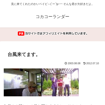
見に来てくれたのかいベイビ～(´ー`)y-~~ そんな君が大好きだよ。
コカコーランダー
台風来てます。
2003.08.08
2012.07.10