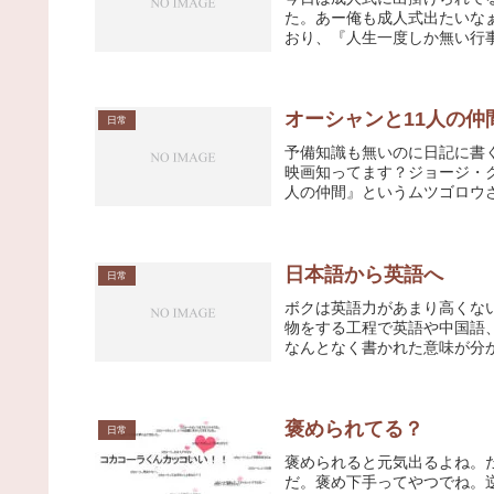
た。あー俺も成人式出たいな
おり、『人生一度しか無い行事
オーシャンと11人の仲
日常
予備知識も無いのに日記に書
映画知ってます？ジョージ・ク
人の仲間』というムツゴロウさ
日本語から英語へ
日常
ボクは英語力があまり高くな
物をする工程で英語や中国語
なんとなく書かれた意味が分か
褒められてる？
日常
褒められると元気出るよね。
だ。褒め下手ってやつでね。