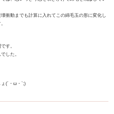
破壊衝動までも計算に入れてこの綿毛玉の形に変化し
す。
間です。
んでした。
´・ω・`;)