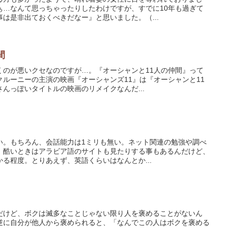
ぁ…なんて思っちゃったりしたわけですが、すでに10年も過ぎて
は是非出ておくべきだなー』と思いました。（...
間
くのが悪いクセなのですが…。『オーシャンと11人の仲間』って
ルーニーの主演の映画『オーシャンズ11』は『オーシャンと11
んっぽいタイトルの映画のリメイクなんだ...
い。もちろん、会話能力は1ミリも無い。ネット関連の勉強や調べ
、酷いときはアラビア語のサイトも見たりする事もあるんだけど、
る程度。とりあえず、英語くらいはなんとか...
だけど、ボクは滅多なことじゃない限り人を褒めることがないん
逆に自分が他人から褒められると、「なんでこの人はボクを褒める