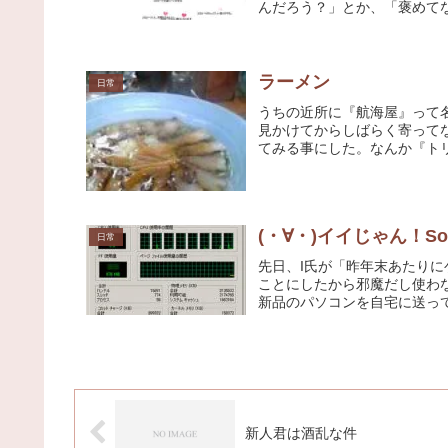
んだろう？」とか、「褒めてな
ラーメン
日常
うちの近所に『航海屋』って
見かけてからしばらく寄って
てみる事にした。なんか『トリ
(・∀・)イイじゃん！Soci
日常
先日、I氏が「昨年末あたりに
ことにしたから邪魔だし使わ
新品のパソコンを自宅に送って
新人君は酒乱な件