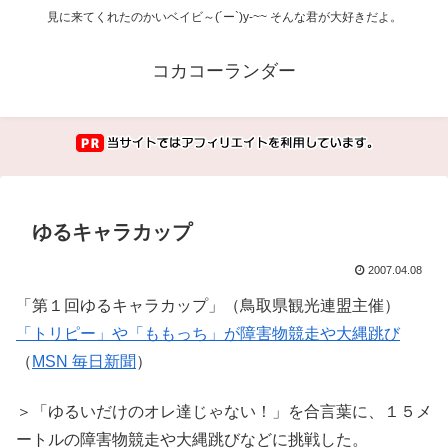
見に来てくれたのかいベイビ～(´ー`)y-~~ そんな君が大好きだよ。
コカコーランダー
ゆるキャラカップ
2007.04.08
「第１回ゆるキャラカップ」（鳥取県観光連盟主催）
「トリピー」や「ももっち」が障害物競走や大縄跳び
（
MSN 毎日新聞
）
＞「ゆるいだけのオレ達じゃない！」を合言葉に、１５メ
ートルの障害物競走や大縄跳びなどに挑戦した。