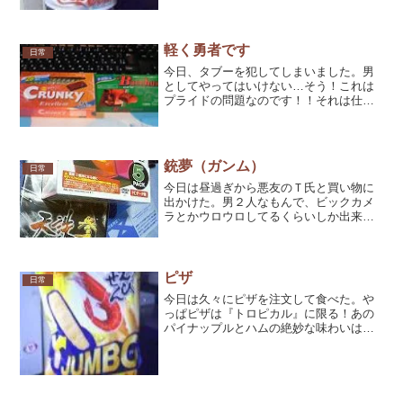
にはマクドナルドやモスバーガーのドリ
ンクカップが所狭しと転が...
軽く勇者です
日常
今日、タブーを犯してしまいました。男
としてやってはいけない…そう！これは
プライドの問題なのです！！それは仕事
が終わった後の出来事でした。腹を空か
せた可哀想な子羊と化した俺は、いつも
のように近所のスーパーに立ち寄りペッ
トボトルのコカコーラとチ...
銃夢（ガンム）
日常
今日は昼過ぎから悪友のＴ氏と買い物に
出かけた。男２人なもんで、ビックカメ
ラとかウロウロしてるくらいしか出来な
かった。ＤＶＤ-ＲとＲＷメディア等（約
５.０００-）購入。ＰＣ雑誌コーナーにて
『ＤＲＥＡＭＷＥＡＶＥＲ ＭＸ ＆
ＦＩＲＥＷＯＲＫＳ...
ピザ
日常
今日は久々にピザを注文して食べた。や
っぱピザは『トロピカル』に限る！あの
パイナップルとハムの絶妙な味わいは堪
らん！！つーか、『トロピカルしか食え
ないだけなんだけど…』言ったら人に笑
われた。(*´д`*)だって美味しいんだも
ん…。あぁ～幸せ～...