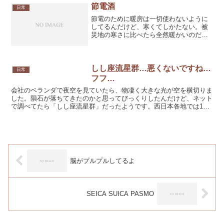
節電酒
日常
節電のために暖房は一切使わないように
してるんだけど、寒くてしかたない。被
災地の寒さに比べたら全然暖かいのだと
思うけど、やっぱり寒い。なんとか暖を
取る方法はないものかと考えた挙句、日
頃あまり飲まない酒に手を出す。予想以
上に効果的。ポカポカして...
しし座流星群…悪くないですね…
日常
フフ…
会社のベランダで夜空を見ていたら、物凄く大きな光が空を横切りま
した。隕石が落ちてきたのかと思ってびっくりしたんだけど、ネット
で調べてたら「しし座流星群」だったようです。西日本各地では18
日の早朝あたりにしし座流星群のピークだったらしく、東京...
脳がプルプルしてるよ
SEICA SUICA PASMO