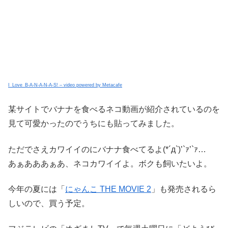
I_Love_B-A-N-A-N-A-S! – video powered by Metacafe
某サイトでバナナを食べるネコ動画が紹介されているのを
見て可愛かったのでうちにも貼ってみました。
ただでさえカワイイのにバナナ食べてるよ(*´д`)’`ｧ’`ｧ…
あぁあああぁあ、ネコカワイイよ。ボクも飼いたいよ。
今年の夏には「
にゃんこ THE MOVIE 2
」も発売されるら
しいので、買う予定。