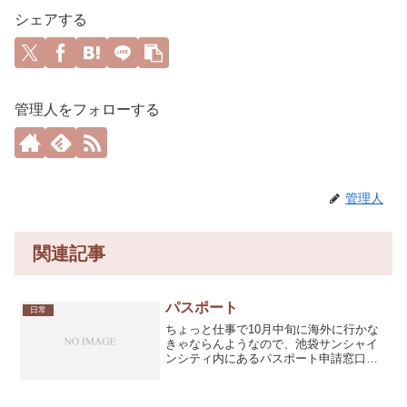
シェアする
管理人をフォローする
管理人
関連記事
パスポート
日常
ちょっと仕事で10月中旬に海外に行かな
きゃならんようなので、池袋サンシャイ
ンシティ内にあるパスポート申請窓口に
行ってきました。今更ながらですが、パ
スポートの新規取得です。必要な提出書
類として戸籍謄本(抄本)を本籍のある田舎