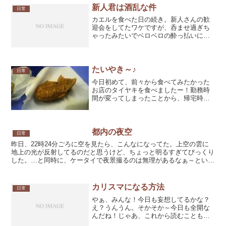
から取り寄せる必要...
新人君は酒乱な件
日常
カエルを食べた日の続き。新人さんの歓
迎会をしてたワケですが、呑ませ過ぎち
ゃったみたいでベロベロの酔っ払いにな
ってました。(別に呑めと強要してたわけ
じゃなくって、勝手に呑みまくって
た…。)こりゃ家に帰れる酔い方じゃない
な…ということで、一旦会...
たいやき～♪
日常
今日初めて、前々から食べてみたかった
お店のタイヤキを食べましたー！勤務時
間が変ってしまったことから、帰宅時間
も変りいつもそのお店は閉店状態で、
『あぁ～、こりゃ当分食えないだろうな
～。』って思ってた所にＨ君（通称チキ
ン）がどうゆう風の吹き回し...
都内の夜空
日常
昨日、22時24分ごろに空を見たら、こんなになってた。上空の雲に
地上の光が反射してるのだと思うけど、ちょっと明るすぎてびっくり
した。…と同時に、ケータイで夜景撮るのは無理があるなぁ～という
のを痛感しました。
カリスマになる方法
日常
やぁ、みんな！今日も妄想してるかな？
え？うんうん。そかそか～今日も全開な
んだね！じゃあ、これから読むこともパ
ッと読んでパッと忘れようね！え？なん