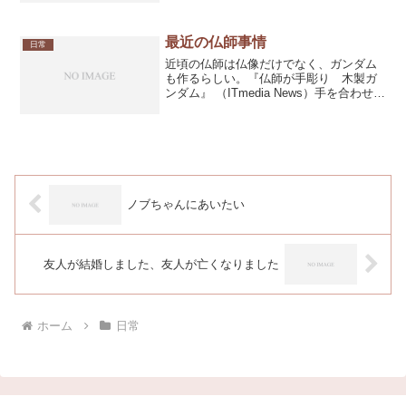
でかって？忘れて欲しいからだよ～ヽ(*
´∀`)ﾉｷｬﾊﾊﾊ金持ちな人の事は羨ましいと
は思わないけ...
最近の仏師事情
日常
近頃の仏師は仏像だけでなく、ガンダム
も作るらしい。『仏師が手彫り 木製ガ
ンダム』 （ITmedia News）手を合わせた
くなるような仕上がりですね。1体欲しい
ところではありますが、価格は5万400円
とお高いので諦めておきます。
ノブちゃんにあいたい
友人が結婚しました、友人が亡くなりました
ホーム
日常