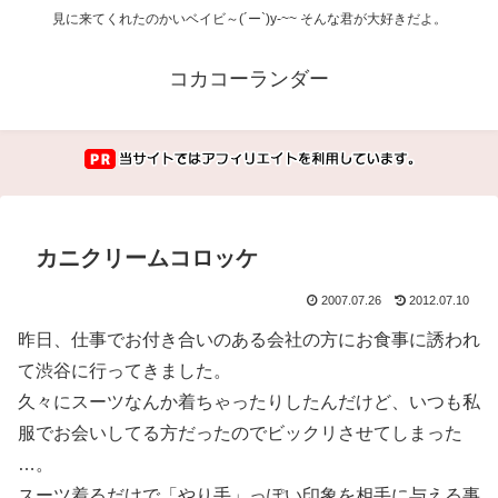
見に来てくれたのかいベイビ～(´ー`)y-~~ そんな君が大好きだよ。
コカコーランダー
カニクリームコロッケ
2007.07.26
2012.07.10
昨日、仕事でお付き合いのある会社の方にお食事に誘われ
て渋谷に行ってきました。
久々にスーツなんか着ちゃったりしたんだけど、いつも私
服でお会いしてる方だったのでビックリさせてしまった
…。
スーツ着るだけで「やり手」っぽい印象を相手に与える事