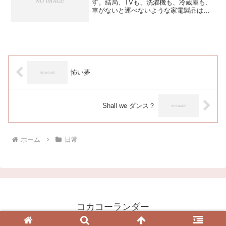
す。結局、TVも、洗濯機も、冷蔵庫も、
車がないと運べないような家電製品は全
部処分することにしたので引越し屋さん
に頼む必要もなくなり、特大サイズのス
ーツケースを借りてチマチマと新居に必
要なモノだけを運んでた...
怖い夢
Shall we ダンス？
ホーム
日常
コカコーランダー
© 2003 コカコーランダー.