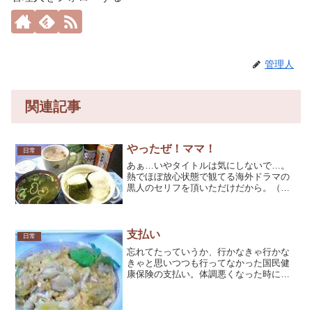
管理人
関連記事
やったぜ！ママ！
日常
あぁ…いやタイトルは気にしないで…。
熱でほぼ放心状態で観てる海外ドラマの
黒人のセリフを頂いただけだから。（な
んか素敵な言葉…）仕事から帰ってきて
もロクなご飯作れそうにないって言うか
作る気なくって、おにぎり、味噌汁（あ
さげ）、みつまめ、リポビ...
支払い
日常
忘れてたっていうか、行かなきゃ行かな
きゃと思いつつも行ってなかった国民健
康保険の支払い。体調悪くなった時に国
保使えなくなってるとマズイ！そんなわ
けで、今日はちょうど休みだったので、
板橋区役所まで支払いに行く。遅延金と