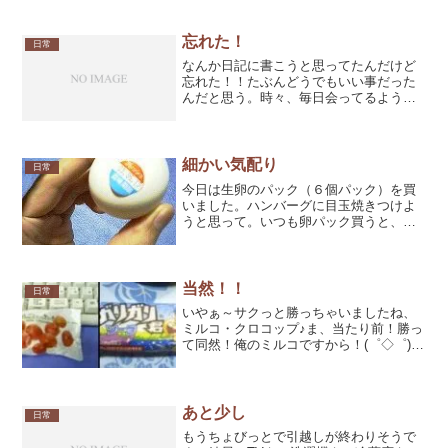
か取られそう～とか心配だ...
忘れた！
日常
なんか日記に書こうと思ってたんだけど
忘れた！！たぶんどうでもいい事だった
んだと思う。時々、毎日会ってるような
知人の名前ですら忘れてしまい、名前が
思い出せないからイライラして「誰だ、
お前！」とかツッコミたくなる時もある
から困る。忘れる事は困る...
細かい気配り
日常
今日は生卵のパック（６個パック）を買
いました。ハンバーグに目玉焼きつけよ
うと思って。いつも卵パック買うと、家
の冷蔵庫の『卵入れ』って言うのか知ら
ないけど、凹んだとこに入れなおしま
す。入れるのはいいけどちょっと日にち
が経つと、『これっていつ買...
当然！！
日常
いやぁ～サクっと勝っちゃいましたね、
ミルコ・クロコップ♪ま、当たり前！勝っ
て同然！俺のミルコですから！(゜◇゜)チ
キンはいつものように賭けを放棄し（と
いうか今回はミルコが勝つのは当たり前
だったので気持ちはわからんでもな
い）、次回にあるであろ...
あと少し
日常
もうちょびっとで引越しが終わりそうで