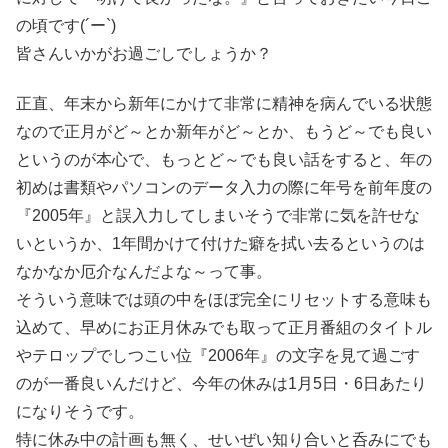
の頃です(´ー`)
皆さんいかがお過ごしでしょうか？
正直、年末から新年にかけて非常に精神を病んでいる状態
なので正月がど～とか新年がど～とか、もうど～でも良い
というのが本心で、もっとど～でも良い話をすると、年の
初めは書類やパソコンのデータ入力の際に年号を前年度の
『2005年』と誤入力してしまいそうで非常に気を許せな
いというか、1年間かけて付けた癖を拭い去るというのは
なかなか厄介なんだよな～って事。
そういう意味では頭の中をほぼ完全にリセットする意味も
込めて、早めにお正月休みでも取って正月番組のタイトル
やテロップでしつこい位『2006年』の文字を見て過ごす
のが一番良いんだけど、今年の休みは1月5日・6日あたり
になりそうです。
特に休み中の計画も無く、せいぜい知り合いと呑みにでも