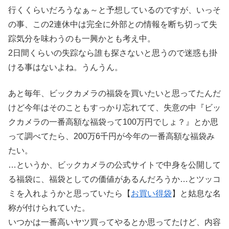
行くくらいだろうなぁ～と予想しているのですが、いっそ
の事、この2連休中は完全に外部との情報を断ち切って失
踪気分を味わうのも一興かとも考え中。
2日間くらいの失踪なら誰も探さないと思うので迷惑も掛
ける事はないよね。うんうん。
あと毎年、ビックカメラの福袋を買いたいと思ってたんだ
けど今年はそのこともすっかり忘れてて、失意の中『ビッ
クカメラの一番高額な福袋って100万円でしょ？』とか思
って調べてたら、200万6千円が今年の一番高額な福袋み
たい。
…というか、ビックカメラの公式サイトで中身を公開して
る福袋に、福袋としての価値があるんだろうか…とツッコ
ミを入れようかと思っていたら【
お買い得袋
】と姑息な名
称が付けられていた。
いつかは一番高いヤツ買ってやるとか思ってたけど、内容