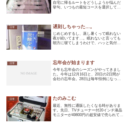
自宅に帰るルートをどうしようか悩んだ
挙句、いつもの最短コースを選択してし
まいました。その結果がこのザマだよ＞
＜なんとか登れないか試してみました
が、もう雪が固まっちゃっててスコップ
でも無い限りこのすべり台は...
遅刻しちゃった…。
日常
じめじめするし、蒸し暑くって眠れない
夜が続いてます…。眠れないと言っても
朝方に寝てしまうわけで、ハッと気付く
と出社時間の１５分前だったりして、正
直に言ってしまうと寝坊しちゃって遅刻
しちゃったりした。ビクッΣ(°Д°；≡；°д°)
アワワ…電話...
忘年会が始まります
日常
今年も忘年会のシーズンがやってきまし
た。今年は12月16日と、20日の2日間が
会社の忘年会。28日は毎年恒例になって
る新宿のカニ道楽で兄との忘年会。合計
３つの忘年会が待ってます。呑みに行く
のは好きですが、大人数での呑み会はど
こに座っていれば...
たのみこむ
日常
最近、無性に通販したくなる時がありま
す。先日、TVチューナー付20インチ液晶
モニターが49800円の超安値で売られてい
るという情報を入手し、買うべきか買わ
ざるべきか悩んだ挙句、あまりの安さに
不安を感じて購入を踏みとどまったとこ