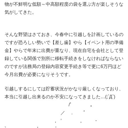
物が不鮮明な低額～中高額程度の袋を選ぶ方が楽しそうな
気がしてきた。
そんな野望はさておき、今春中に引越しを計画しているの
ですが恐ろしい勢いで【差し歯】やら【イベント用の準備
金】やらで年末に出費が重なり、現在自宅を会社として登
録している関係で別所に移転手続きをしなければならない
のですが法務局の登録内容変更手続き等で更に6万円ほど
今月出費が必要になりそうです。
引越しするにしては貯蓄状況がかなり厳しくなっており、
本当に引越し出来るのか不安になってきました…(;´Д`)
/ﾟ 。
／ ． ﾟ
, ’ 。 ・