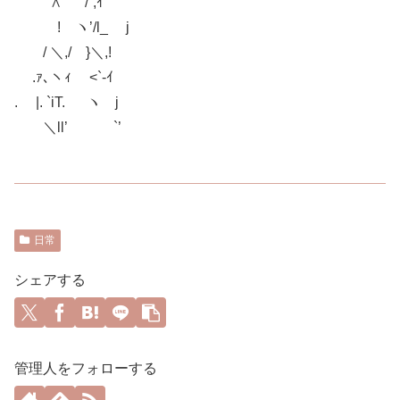
∧ ’"/`,ｲ
! ヽ’/l_ j
/ ＼,/ }＼,!
.ｧ､ヽｨ <`-ｲ
. |. `iT. ヽ j
＼ll’ `’
日常
シェアする
管理人をフォローする