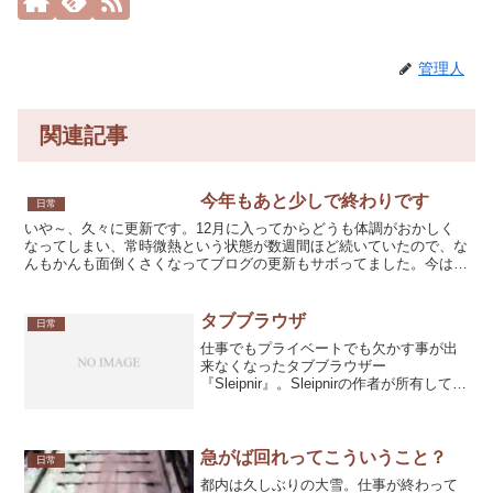
管理人
関連記事
今年もあと少しで終わりです
日常
いや～、久々に更新です。12月に入ってからどうも体調がおかしく
なってしまい、常時微熱という状態が数週間ほど続いていたので、な
んもかんも面倒くさくなってブログの更新もサボってました。今はす
っかり体調も良くなり「健康って大切だよね！」とか、ダッ...
タブブラウザ
日常
仕事でもプライベートでも欠かす事が出
来なくなったタブブラウザー
『Sleipnir』。Sleipnirの作者が所有してい
たPCを盗難されたとかで、その時にソー
スコードごと持ってかれて開発が中断さ
れたのは数ヶ月前。『ソースくらいどっ
かにバックア...
急がば回れってこういうこと？
日常
都内は久しぶりの大雪。仕事が終わって