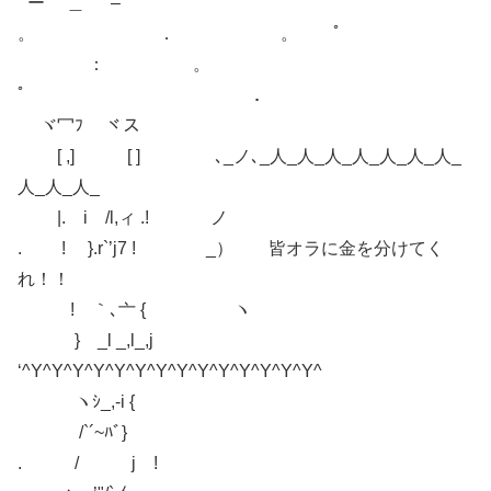
` ー ＿ – ’ ゜
。 ． 。 ﾟ
： 。
ﾟ ．
ヾ冖ﾌ ヾス
[ ,] [ ] ､_ノ､_人_人_人_人_人_人_人_
人_人_人_
|. i /l,ィ .! ノ
. ! }.r`’j7 ! _） 皆オラに金を分けてく
れ！！
! ｀､亠 { ヽ
} _l _,l_,j
‘^Y^Y^Y^Y^Y^Y^Y^Y^Y^Y^Y^Y^Y^Y^
ヽｼ_,-i {
/`´~ﾊﾞ}
. / j !