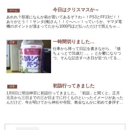
末…。『あぁ～！この間行...
今日はクリスマスか～
ゲーム
あれれ？部屋になんか箱が置いてあるぞ？わ～！PS3とFF13だ！！
ありがとう！！サンタ(俺)さん！！ぐへへ～！っていうか、ヤマダ電
機のポイントが溜まってたから1000円ほど払っただけで買えちゃい
ました。店員さんがPSのロゴマークのついたバッ...
一時間切りました…
日常
仕事から帰って日記を書きながら、『後
ちょっとで31歳だ…。』とか鬱になりつ
つ、そんな記念すべき日が近づいてるに
も関わらず、黙々と日記を書いてるわけ
で…。普段なら『淋しい…。』とか思っ
ちゃうんだけど、最近メッセンジャーに
登録してくれたＭ島さん...
初詣行ってきました
日常
1月6日に明治神宮に初詣行ってきました。「初詣」と聞くと、正月
元旦から三日までの三が日までに行くものといったイメージがあった
んだけど、年が明けてから神社や寺院、教会なんかに初めて参拝する
ことを「初詣」と言うみたい。…ということは、夏に初めて...