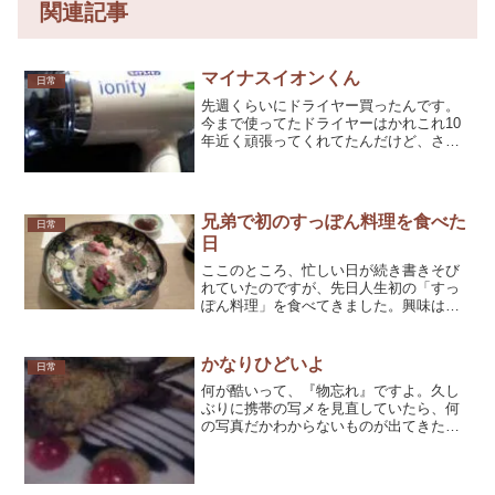
関連記事
マイナスイオンくん
日常
先週くらいにドライヤー買ったんです。
今まで使ってたドライヤーはかれこれ10
年近く頑張ってくれてたんだけど、さす
がに寿命が近づいていたのか温風と共に
火花が出てくるようになったんですよ
('A`;)まぁ…まだ使えなくはないんですけ
ど、火花はマズイ...
兄弟で初のすっぽん料理を食べた
日常
日
ここのところ、忙しい日が続き書きそび
れていたのですが、先日人生初の「すっ
ぽん料理」を食べてきました。興味はあ
ったけど、「お値段が高そう」＆「ちょ
っと食べるの怖い」という雰囲気があっ
たので、兄も俺もこの日が初すっぽんと
かなりひどいよ
日常
なったわけです。場所は池...
何が酷いって、『物忘れ』ですよ。久し
ぶりに携帯の写メを見直していたら、何
の写真だかわからないものが出てきた。
ファイルの日付を見る限りでは、つい4、
5日前のモノなんだけど、何の写真だかわ
からなかった。かなりの時間悩んだ