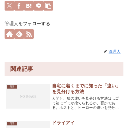
管理人をフォローする
管理人
関連記事
自宅に着くまでに知った「違い」
日常
を見分ける方法
人間と、猿の違いを見分ける方法は…ゴ
ミ箱にゴミが捨てられるか、否かであ
る。ホストと、ヒーローの違いを見分け
る方法は…変身出来るか、否かである。
ただし、ホストとFFキャラの違いを見分
ける方法はまだ見つかっていない。この
ドライアイ
日常
街は野生とファンタジーに...