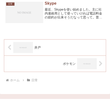
べ！孫悟空』の三蔵法師...
Skype
日常
最近、Skypeを使い始めました。主に社
内連絡用として使っていければ電話料金
の節約が出来そうだなって思って。普段
はMSNメッセンジャーを使ってるので別
にそっちで音声会話すれば良いような気
もするのですが、携帯電話っぽい形をし
たUSB接続型のS...
井戸
ポケモン
ホーム
日常