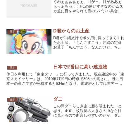
ぐわぁぁぁぁぁぁ、目がっ、目がああぁ
ぁっぁあっ！！PCの使いすぎなのかムス
カ並に目をやられて目のシパシパ具合が
激しくなってきちょります(´･ω･`)先日聞
いた話だとドライアイは一度なると治ら
ないとか。おいおいマジかよ。視力だけ
は自慢出来るく...
D君からのお土産
日常
D君が沖縄旅行でボク用に買ってきてくれ
たお土産。「ちんこすこう」沖縄の定番
お菓子「ちんすこう」なんだけど、ちん
この形をしてるから「ちんこすこう」。
給食で「フルーツポンチ」が出た時に
「フルーツチンポ」と言って騒いでいた
小学生時代を思い出すよう...
日本で2番目に高い建造物
日常
休日を利用して「東京タワー」に行ってきました。現在建設中の「東
京スカイツリー」は、2010年7月9日の時点で398mの高さに。既に日
本一の高さですが完成すると634mとなり、電波塔としては世界一の
高さになるそうです。東京スカイツリーに追い抜...
ダニ
日常
この間ダニらしき虫に唇を噛まれた…と
思う。正直、蚊程度の大きさの虫なら目
に見えるので断言しやすいのだが、ダニ
サイズになってくると『たぶんそうなん
じゃないかなぁ～？』くらいしか言えな
い。唇が昔NHKでやっていた人形劇『飛