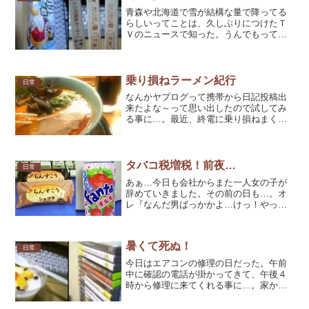
青森や北海道で雪が結構な量で降ってる
らしいってことは、久しぶりにつけたＴ
Ｖのニュースで知った。うんでもって、
東京も雪こそは降ってないものの夜には
冷え込み道を歩いてるだけで耳がキーン
ってするくらい寒くなった。肩を上げて
震えながら歩いていたせい...
乗り損ねラーメン紀行
日常
なんかヤプログって携帯から日記投稿出
来たよな～って思い出したので試してみ
る事に…。最近、終電に乗り損ねまくっ
てタクシーに乗りまくってるんだけど、
いまにタクシー破産するんじゃねぇのか
と不安になりながら、たまにはラーメン
でも食って帰るかと一人で...
タバコ税増税！前夜…
日常
あぁ…今日も会社からまた一人女の子が
辞めていきました。その前の日も…。オ
レ『なんだ男ばっかかよ…けっ！やって
らんね～！』I氏『だんだんヒロさんの質
が下がっていきますね。（笑）』質が下
がっているのではないのです。自分に正
暑くて死ぬ！
直なのです！なぜにこの...
日常
今日はエアコンの修理の日だった。午前
中に確認の電話が掛かってきて、午後４
時から修理に来てくれる事に…。家から
遠くには出掛けてられないだろうと思っ
て、近所の１００円ショップで買い物～♪