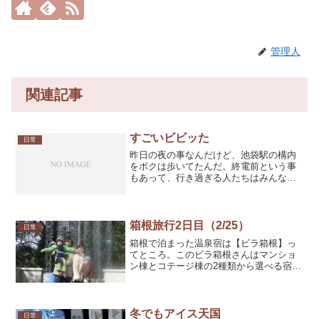
管理人
関連記事
すごいビビッた
日常
昨日の夜の事なんだけど、池袋駅の構内
をボクは歩いてたんだ。終電前という事
もあって、行き過ぎる人たちはみんな足
早に改札に向かってる時間帯。ボクも終
電に乗り損ねないように急いでいたんだ
けど、前方から30代前半くらいのお姉さ
んがこちらに向かって歩...
箱根旅行2日目（2/25）
日常
箱根で泊まった温泉宿は【ビラ箱根】っ
てところ。このビラ箱根さんはマンショ
ン棟とコテージ棟の2種類から選べる宿泊
施設。せっかくの温泉なんだから優雅に
ホテルに泊まるっていうのもありです
が、ビラ箱根さんは宿代は格安の上、料
理はメチャクチャ美味いん...
冬でもアイス天国
日常