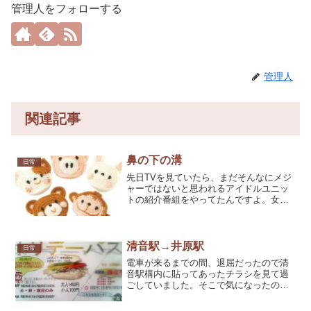
管理人をフォローする
管理人
関連記事
鼻の下の溝
日常
先日TVを見ていたら、まだそんなにメジ
ャーではないと思われるアイドルユニッ
トの紹介番組をやってたんですよ。女性
レポーターがアイドル達に色々話を聞い
てスタジオを盛り上げる、ありがちな番
組。特にアイドルには興味がないのだけ
れど、なんとなく番組を...
清音駅→井原駅
日常
電車が来るまでの間、退屈だったので清
音駅構内に貼ってあったチラシを見て過
ごしていました。そこで気になったのが
このチラシ。休日限定のホリデーパスと
いうのを買うと、「井原線バーガー」と