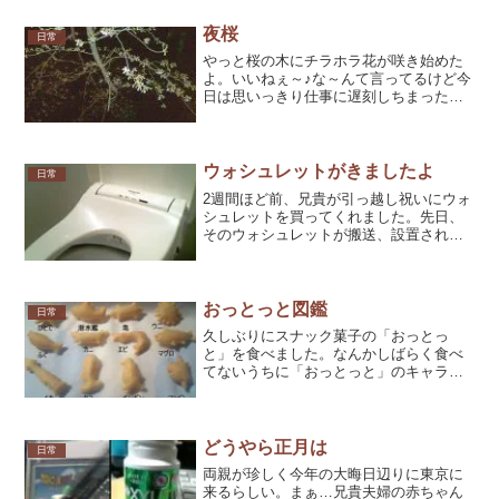
いうハンバーガーが100円で食べられるら
しい。あとで母に聞い...
夜桜
日常
やっと桜の木にチラホラ花が咲き始めた
よ。いいねぇ～♪な～んて言ってるけど今
日は思いっきり仕事に遅刻しちまった！
いい大人がカッコ悪ィ…。残業２時間ほ
どしてきました。お詫びも込めて。（明
日休みだからそれくらいヘッチャラだい
っ！）んな感じで帰路に...
ウォシュレットがきましたよ
日常
2週間ほど前、兄貴が引っ越し祝いにウォ
シュレットを買ってくれました。先日、
そのウォシュレットが搬送、設置されま
した。ボクはウォシュレットをあまり使
ったことがないのでちゃんと使えるか不
安だったのですが、設置してくれたおじ
さんがついでに操作方法...
おっとっと図鑑
日常
久しぶりにスナック菓子の「おっとっ
と」を食べました。なんかしばらく食べ
てないうちに「おっとっと」のキャラが
増えていたみたいです。最初に掴んだの
がエビの形をしたヤツだったのですが、
すぐエビと分からず出来損ないの変形し
た魚かと思ってしまいました...
どうやら正月は
日常
両親が珍しく今年の大晦日辺りに東京に
来るらしい。まぁ…兄貴夫婦の赤ちゃん