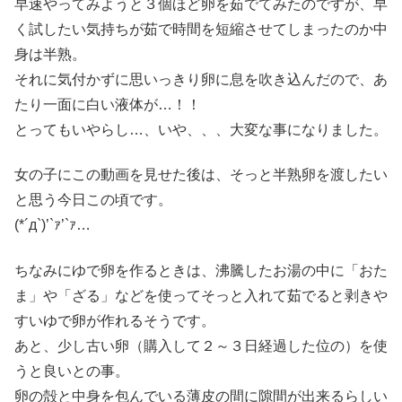
早速やってみようと３個ほど卵を茹でてみたのですが、早
く試したい気持ちが茹で時間を短縮させてしまったのか中
身は半熟。
それに気付かずに思いっきり卵に息を吹き込んだので、あ
たり一面に白い液体が…！！
とってもいやらし…、いや、、、大変な事になりました。
女の子にこの動画を見せた後は、そっと半熟卵を渡したい
と思う今日この頃です。
(*´д`)’`ｧ’`ｧ…
ちなみにゆで卵を作るときは、沸騰したお湯の中に「おた
ま」や「ざる」などを使ってそっと入れて茹でると剥きや
すいゆで卵が作れるそうです。
あと、少し古い卵（購入して２～３日経過した位の）を使
うと良いとの事。
卵の殻と中身を包んでいる薄皮の間に隙間が出来るらしい