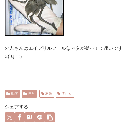
外人さんはエイプリルフールなネタが凝ってて凄いです。
Σ(´Д｀;）
動画
日常
料理
面白い
シェアする