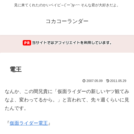
見に来てくれたのかいベイビ～(´ー`)y-~~ そんな君が大好きだよ。
コカコーランダー
電王
2007.05.09
2011.05.29
なんか、この間兄貴に「仮面ライダーの新しいヤツ観てみ
なよ、変わってるから。」と言われて、先々週くらいに見
たんです。
『
仮面ライダー電王
』