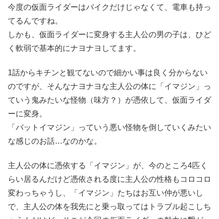
今度の仮面ライダーはバイクだけじゃなくて、電車も持っ
てるんですね。
しかも、仮面ライダーに変身する主人公の男の子は、ひど
く軟弱で基本的にナヨナヨしてます。
1話からキチンと観てないので細かい事は良く分からない
のですが、そんなナヨナヨな主人公の体に「イマジン」っ
ていう鬼みたいな怪物（味方？）が憑依して、仮面ライダ
ーに変身。
「バットイマジン」っていう悪い怪物を倒していくみたい
な感じのお話…なのかな。
主人公の体に憑依する「イマジン」が、今のところ4匹く
らい居るんだけど憑依される度に主人公の性格もコロコロ
変わっちゃうし、「イマジン」たちはお互い仲が悪いし
で、主人公の体を我先にと乗っ取ってはトラブル起こしち