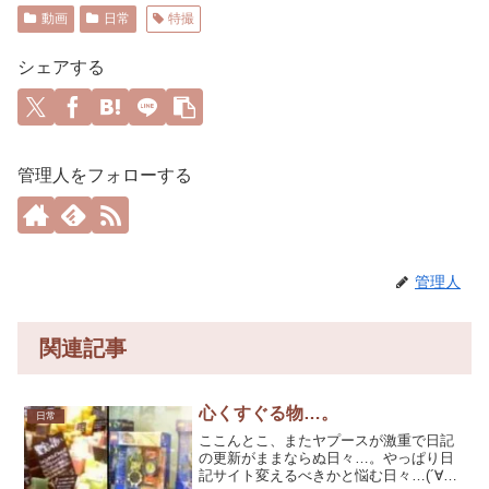
動画
日常
特撮
シェアする
管理人をフォローする
管理人
関連記事
心くすぐる物…。
日常
ここんとこ、またヤプースが激重で日記
の更新がままならぬ日々…。やっぱり日
記サイト変えるべきかと悩む日々…(´∀｀)