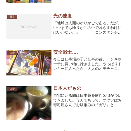
まぁ～いっか！今日は休日。この間だい
ちゃんと行ったＬａＱｕａが気になり、
ワザワザ後楽園駅までお出掛け♪ここのシ
ョッピングセンタ...
光の速度
日常
『地球は人類のゆりかごである。だが、
いつまでもゆりかごの中で暮らすわけに
はいかない。』 コンスタンチ
ン・エドアルドビッチ・ツィオルコフス
キーの言葉 より地球の重力に逆らい宇宙
空間に飛び出すためには最低でも時速4万
キロ以上の速度が必要。...
安全戦士…。
日常
今日は仕事場の子と仕事の後、ドンキホ
ーテに買い物に行きました。やっぱりド
ンキーに入ったら、大人のオモチャコー
ナーでしょう♪『あ～ん♪僕ちゃん恥ずか
しい…。』って言ってるのに女の子はへ
ーきでコーナーに入って行っちゃいます(;
´Д`)そこで見か...
日本人だもの
日常
自宅にいる間は日本茶を飲む習慣がつい
てきました。うんでもって、オヤツはお
寿司屋さんでお馴染みの『ガリ』と、花
粉症に効果が全くなかった『シソ漬け梅
干』、ちょっぴり値段が高い『韓国海
苔』に、つぶあんとこしあんが美味い
『田舎饅頭』と、まるで縁側で...