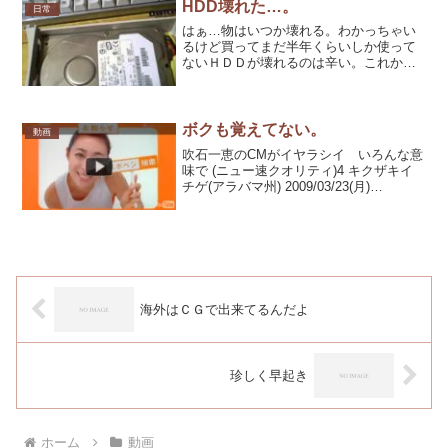
HDD壊れた…。
日常
はぁ…物はいつか壊れる。わかっちゃい
るけど買ってまだ半年くらいしか使って
ないＨＤＤが壊れるのは辛い。これから
先、ＩＢＭ製のＨＤＤは買うことはない
だろう。唯一の救いはメールや実質的に
必要なデータが残ってくれた事くらい。
今日は朝から足は捻るし、...
ボクも覚えてない。
動画
吹石一恵のCMがイヤラシイ いろんな意
味で (ニュー速クオリティ)4 キクザキイ
チゲ(アラバマ州) 2009/03/23(月)
23:35:08.03 ID:Rqy0e4mY 「吹石一恵で
す！」っていうとき、無理だとわかって
いても胸元を見て...
海外はＣＧで出来てるんだよ
珍しく早起き
ホーム
動画